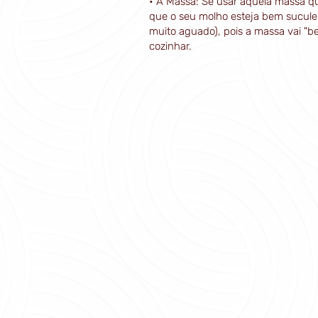
• A Massa: Se usar aquela massa que
que o seu molho esteja bem sucul
muito aguado), pois a massa vai "be
cozinhar.