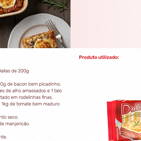
Produto utilizado:
allas de 200g
00g de bacon bem picadinho.
es de alho amassados e 1 talo
rtado em rodelinhas finas.
ou 1kg de tomate bem maduro
nto seco.
 de manjericão.
nte.