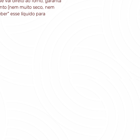
 vai direto ao forno, garanta
ento (nem muito seco, nem
ber" esse líquido para