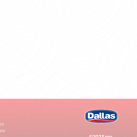
ro
das
©2023 por