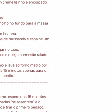
m creme lisinho e encorpado,
sa:
olho no fundo para a massa
e lasanha.
ias de mussarela e espalhe um
ar no topo.
co e queijo parmesão ralado
io e leve ao forno médio por
ais 15 minutos apenas para o
e bonito.
__________________
orno, espere uns 15 minutos
amadas "se assentem" e o
cê tirar o primeiro pedaço.