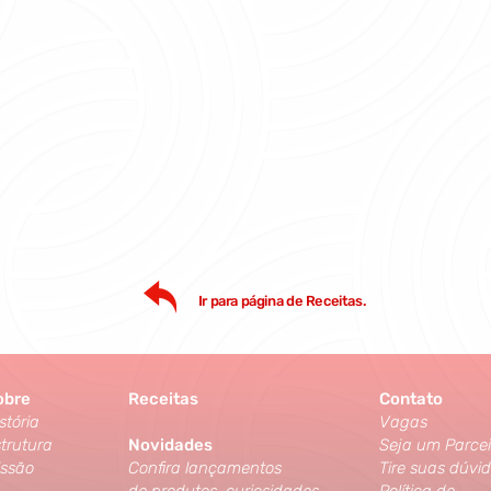
Ir para página de Receitas.
obre
Receitas
Contato
stória
Vagas
trutura
Novidades
Seja um Parcei
issão
Confira lançamentos
Tire suas dúvi