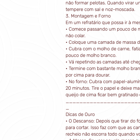
não formar pelotas. Quando virar u
tempere com sal e noz-moscada.
3. Montagem e Forno
Em um refratário que possa ir à me
• Comece passando um pouco de m
não colar.
• Coloque uma camada de massa d
• Cubra com o molho de carne, fat
pouco de molho branco.
• Vá repetindo as camadas até cheg
• Termine com bastante molho bran
por cima para dourar.
• No forno: Cubra com papel-alumín
20 minutos. Tire o papel e deixe m
queijo de cima ficar bem gratinado 
_____________________
_
Dicas de Ouro
• O Descanso: Depois que tirar do f
para cortar. Isso faz com que as c
recheio não escorra todo quando vo