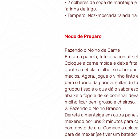
• 2 colheres de sopa de manteiga e
farinha de trigo.
• Tempero: Noz-moscada ralada na 
Modo de Preparo
Fazendo o Molho de Carne
Em uma panela, frite o bacon até ele
Coloque a carne moída e deixe frita
Junte a cebola, o alho e o alho-por
macios. Agora, jogue o vinho tinto 
bem o fundo da panela, soltando t
grudou (isso é o que dá o sabor esp
abaixe o fogo e deixe cozinhar dev
molho ficar bem grosso e cheiroso.
2. Fazendo o Molho Branco
Derreta a manteiga em outra panela
mexendo por uns 2 minutos para coz
com gosto de cru. Comece a colocar
pare de mexer (se tiver um batedor