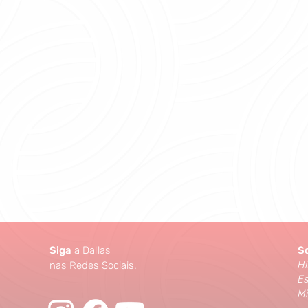
Siga
a Dallas
S
Hi
nas Redes Sociais.
Es
M