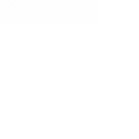
Lámens
Macarrão
Speciallità
Ver mais itens>>
Siga a Dallas nas Redes Sociais.
Sobre
Receitas
História
Estrutura
Novidades
Missão
Confira