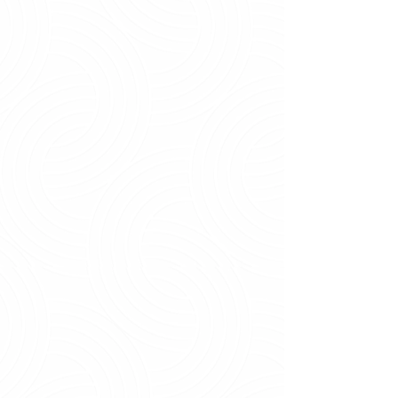
Milho
Milho
Farinha de Trigo Grano Tenero "00" Dallas Premium 1Kg
Lámen Pantanitos Galinha 63g
Farinhas
Lámens
de
Trigo
Lámen Pantanitos Carne 63g
Espaguete Speciallitá 400g