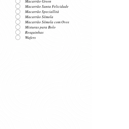
Macarrão Green
Macarrão Santa Felicidade
Macarrão Speciallità
Macarrão Sêmola
Macarrão Sêmola com Ovos
Misturas para Bolo
Rosquinhas
Wafers
Pipoca Premium 400g
Floquinho de Milho Dallas 500g
Derivados
Derivados
de
de
Milho
Milho
Flocão de Milho Dallas 500g
Canjica de Milho Amarela 400g
Derivados
Derivados
de
de