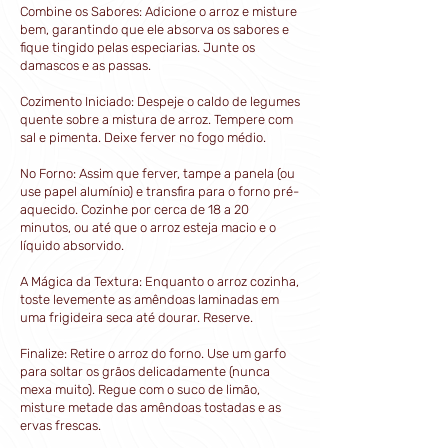
Combine os Sabores: Adicione o arroz e misture
bem, garantindo que ele absorva os sabores e
fique tingido pelas especiarias. Junte os
damascos e as passas.
Cozimento Iniciado: Despeje o caldo de legumes
quente sobre a mistura de arroz. Tempere com
sal e pimenta. Deixe ferver no fogo médio.
No Forno: Assim que ferver, tampe a panela (ou
use papel alumínio) e transfira para o forno pré-
aquecido. Cozinhe por cerca de 18 a 20
minutos, ou até que o arroz esteja macio e o
líquido absorvido.
A Mágica da Textura: Enquanto o arroz cozinha,
toste levemente as amêndoas laminadas em
uma frigideira seca até dourar. Reserve.
Finalize: Retire o arroz do forno. Use um garfo
para soltar os grãos delicadamente (nunca
mexa muito). Regue com o suco de limão,
misture metade das amêndoas tostadas e as
ervas frescas.