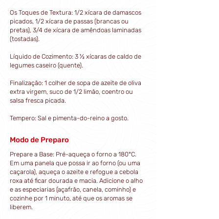
Os Toques de Textura: 1/2 xícara de damascos
picados, 1/2 xícara de passas (brancas ou
pretas), 3/4 de xícara de amêndoas laminadas
(tostadas).
Líquido de Cozimento: 3 ½ xícaras de caldo de
legumes caseiro (quente).
Finalização: 1 colher de sopa de azeite de oliva
extra virgem, suco de 1/2 limão, coentro ou
salsa fresca picada.
Tempero: Sal e pimenta-do-reino a gosto.
Modo de Preparo
Prepare a Base: Pré-aqueça o forno a 180°C.
Em uma panela que possa ir ao forno (ou uma
caçarola), aqueça o azeite e refogue a cebola
roxa até ficar dourada e macia. Adicione o alho
e as especiarias (açafrão, canela, cominho) e
cozinhe por 1 minuto, até que os aromas se
liberem.