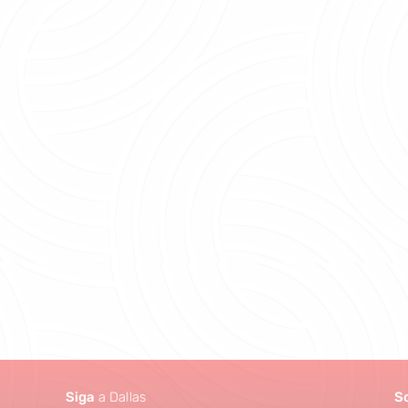
Siga
a Dallas
S