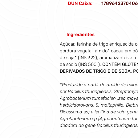
DUN Caixa:
1789642370406
Ingredientes
Açúcar, farinha de trigo enriquecida co
gordura vegetal, amido* cacau em pó, s
de soja* (INS 322), aromatizantes e f
de sódio (INS 500ii). 
CONTÉM GLÚTEN
DERIVADOS DE TRIGO E DE SOJA. P
*Produzido a partir de amido de milh
por Bacillus thuringiensis, Streptomy
Agrobacterium tumefacien ,zea mays
herbicidorovans, S. maltophilia, Diabrot
Dicossoma sp; e lecitina de soja gen
Agrobacterium sp (Agrobacterium tum
doadora do gene Bacillus thuringiensi