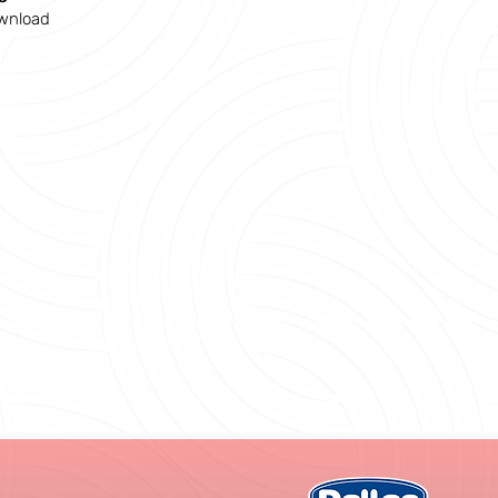
wnload