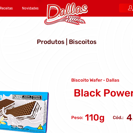
Receitas
Novidades
Contato
Produtos | Biscoitos
Biscoito Wafer - Dallas
Black Powe
110g
4
Peso:
Cód.: