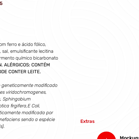
5
m ferro e ácido fólico, 
al, emulsificante lecitina 
ermento químico bicarbonato 
. ALÉRGICOS: CONTÉM 
ODE CONTER LEITE.
o geneticamente modificado 
ces viridochromogenes, 
, Sphingobium 
ica firgifera,E Coli, 
eticamente modificada por 
efaciens sendo a espécie 
Extras
s).
Mockup