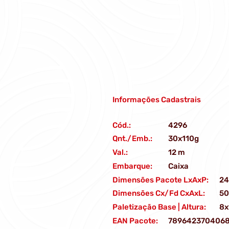
Informações Cadastrais
Cód.:
4296
Qnt./Emb.:
30x110g
Val.:
12 m
Embarque:
Caixa
Dimensões Pacote LxAxP:
24
Dimensões Cx/Fd CxAxL:
50
Paletização Base | Altura:
8x
EAN Pacote:
789642370406