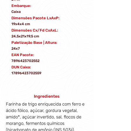
Embarque:
Caixa
Dimensões Pacote LxAxP:
19x4x4 cm
Dimensões Cx/Fd CxAxL:
24,5x21x19,5 cm
Paletização Base | Altura:
24x7
EAN Pacote:
7896423702552
DUN Caixa:
17896423702559
Ingredientes
Farinha de trigo enriquecida com ferro e 
ácido fólico, açúcar, gordura vegetal, 
amido*, açúcar invertido, sal, flocos de 
morango, fermentos químicos 
(bicarbonato de amônio (INS 503ii), 