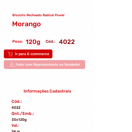
Biscoito Recheado Radical Power
Morango
120g
4022
Peso:
Cód.:
Ir para E-commerce
Falar com Representante ou Vendedor
Informações Cadastrais
Cód.:
4022
Qnt./Emb.:
30x120g
Val.:
24 m