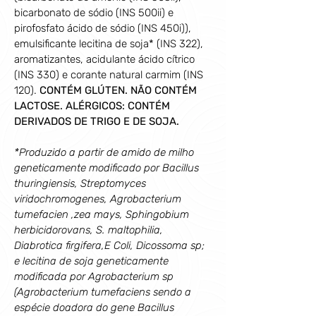
bicarbonato de sódio (INS 500ii) e 
pirofosfato ácido de sódio (INS 450i)), 
emulsificante lecitina de soja* (INS 322), 
aromatizantes, acidulante ácido cítrico 
(INS 330) e corante natural carmim (INS 
120).
 CONTÉM GLÚTEN. NÃO CONTÉM 
LACTOSE. ALÉRGICOS: CONTÉM 
DERIVADOS DE TRIGO E DE SOJA.
*Produzido a partir de amido de milho 
geneticamente modificado por Bacillus 
thuringiensis, Streptomyces 
viridochromogenes, Agrobacterium 
tumefacien ,zea mays, Sphingobium 
herbicidorovans, S. maltophilia, 
Diabrotica firgifera,E Coli, Dicossoma sp; 
e lecitina de soja geneticamente 
modificada por Agrobacterium sp 
(Agrobacterium tumefaciens sendo a 
espécie doadora do gene Bacillus 