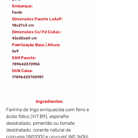
Embarque:
Fardo
Dimensões Pacote LxAxP:
18x27x3 cm
Dimensões Cx/Fd CxAxL:
45x20x60 cm
Paletização Base | Altura:
5x9
EAN Pacote:
789642370954
DUN Caixa:
17896423700951
Ingredientes
Farinha de trigo enriquecida com ferro e 
ácido fólico (VIT.B9), espinafre 
desidratado, pimentão ou tomate 
desidratado, corante natural de 
cúrcuma (INS100i) e urucum( INS 160b). 