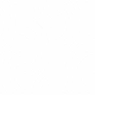
Extras
Mockups
Fazer Download