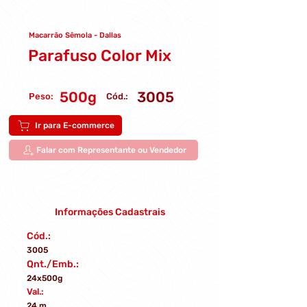
Macarrão Sêmola - Dallas
Parafuso Color Mix
500g
3005
Peso:
Cód.:
Ir para E-commerce
Falar com Representante ou Vendedor
Informações Cadastrais
Cód.:
3005
Qnt./Emb.:
24x500g
Val.:
24 m