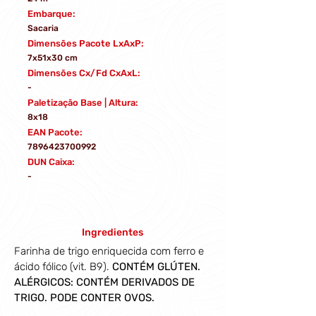
Embarque:
Sacaria
Dimensões Pacote LxAxP:
7x51x30 cm
Dimensões Cx/Fd CxAxL:
-
Paletização Base | Altura:
8x18
EAN Pacote:
7896423700992
DUN Caixa:
-
Ingredientes
Farinha de trigo enriquecida com ferro e 
ácido fólico (vit. B9). 
CONTÉM GLÚTEN. 
ALÉRGICOS: CONTÉM DERIVADOS DE 
TRIGO. PODE CONTER OVOS.