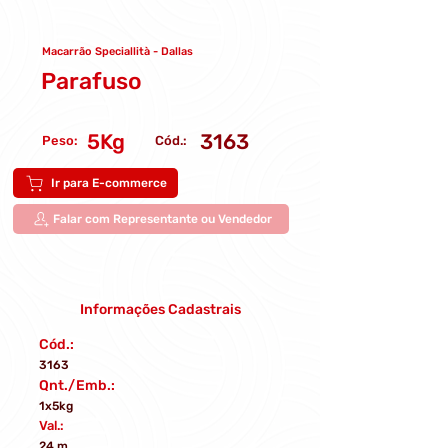
Macarrão Speciallità - Dallas
Parafuso
5Kg
3163
Peso:
Cód.:
Ir para E-commerce
Falar com Representante ou Vendedor
Informações Cadastrais
Cód.:
3163
Qnt./Emb.:
1x5kg
Val.:
24 m