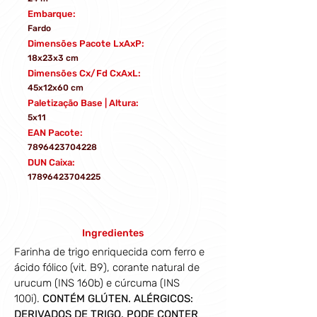
Embarque:
Fardo
Dimensões Pacote LxAxP:
18x23x3 cm
Dimensões Cx/Fd CxAxL:
45x12x60 cm
Paletização Base | Altura:
5x11
EAN Pacote:
7896423704228
DUN Caixa:
17896423704225
Ingredientes
Farinha de trigo enriquecida com ferro e 
ácido fólico (vit. B9), corante natural de 
urucum (INS 160b) e cúrcuma (INS 
100i). 
CONTÉM GLÚTEN. ALÉRGICOS: 
DERIVADOS DE TRIGO. PODE CONTER 