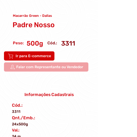
Macarrão Green - Dallas
Padre Nosso
500g
3311
Peso:
Cód.:
Ir para E-commerce
Falar com Representante ou Vendedor
Informações Cadastrais
Cód.:
3311
Qnt./Emb.:
24x500g
Val.:
24 m