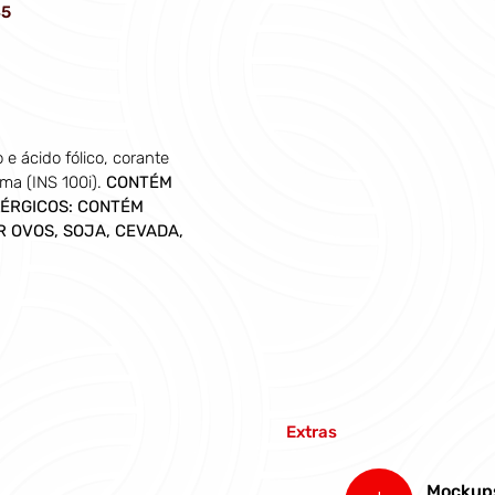
45
 e ácido fólico, corante 
a (INS 100i). 
CONTÉM 
ÉRGICOS: CONTÉM 
 OVOS, SOJA, CEVADA, 
Extras
Mockup