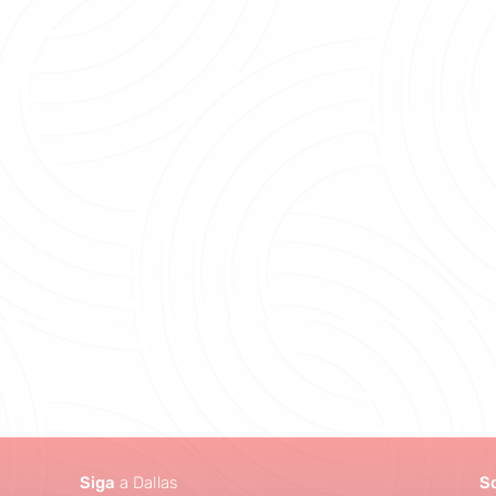
Siga
a Dallas
S