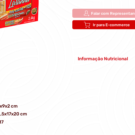
Falar com Representan
Ir para E-commerce
Informação Nutricional
x9x2 cm
,5x17x20 cm
17