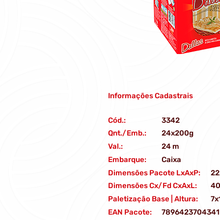
Informações Cadastrais
Cód.:
3342
Qnt./Emb.:
24x200g
Val.:
24 m
Embarque:
Caixa
Dimensões Pacote LxAxP:
22
Dimensões Cx/Fd CxAxL:
40
Paletização Base | Altura:
7x
EAN Pacote:
7896423704341